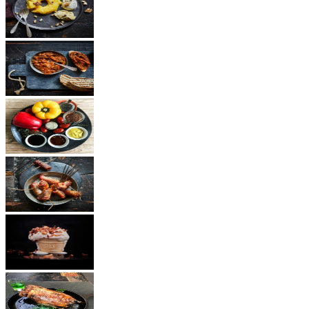
Dessert
Vegetarisch
Saucen
Snacks
Andere