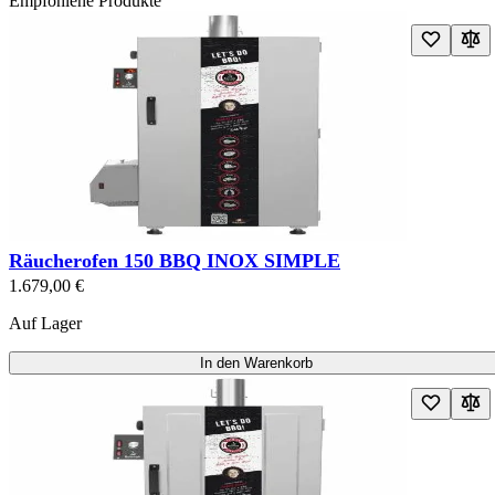
Empfohlene Produkte
Navigating through the elements of the carousel is possible using the t
Drücken Sie, um das Karussell zu überspringen
Press to go to carousel navigation
Räucherofen 150 BBQ INOX SIMPLE
1.679,00 €
Auf Lager
In den Warenkorb