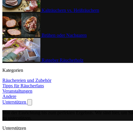
Kalträuchern vs. Heißräuchern
Brühen oder Nachgaren
Ratgeber Räucherholz
Kategorien
Räuchereien und Zubehör
Tipps für Räucherfans
Veranstaltungen
Andere
Unterstützen
Show submenu for Unterstützen
Von der Einrichtung bis zum perfekten Ergebnis.
Wir sind hier, um Si
zu unterstützen.
Unterstützen