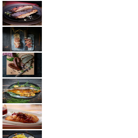
BBQ Rezepte
Schinken
Würste
Fisch
Käse