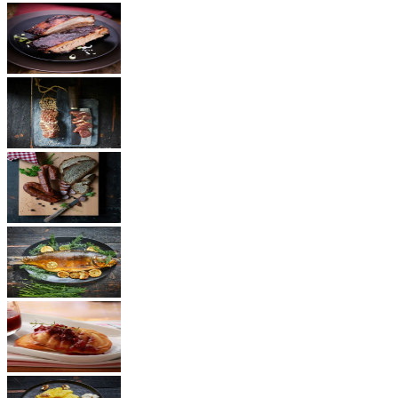
BBQ Rezepte
Schinken
Würste
Fisch
Käse