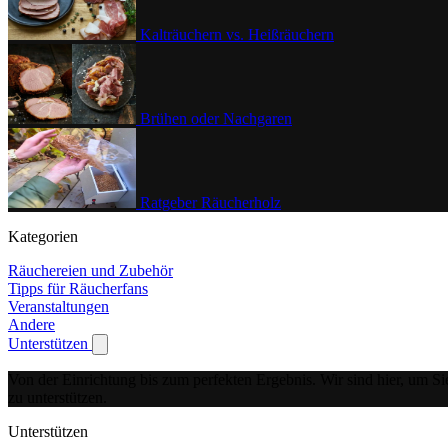
Kalträuchern vs. Heißräuchern
Brühen oder Nachgaren
Ratgeber Räucherholz
Kategorien
Räuchereien und Zubehör
Tipps für Räucherfans
Veranstaltungen
Andere
Unterstützen
Show submenu for Unterstützen
Von der Einrichtung bis zum perfekten Ergebnis.
Wir sind hier, um Si
zu unterstützen.
Unterstützen