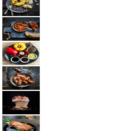
Dessert
Vegetarisch
Saucen
Snacks
Andere