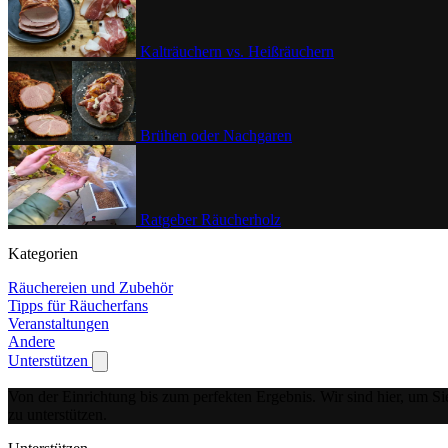
Kalträuchern vs. Heißräuchern
Brühen oder Nachgaren
Ratgeber Räucherholz
Kategorien
Räuchereien und Zubehör
Tipps für Räucherfans
Veranstaltungen
Andere
Unterstützen
Show submenu for Unterstützen
Von der Einrichtung bis zum perfekten Ergebnis.
Wir sind hier, um Si
zu unterstützen.