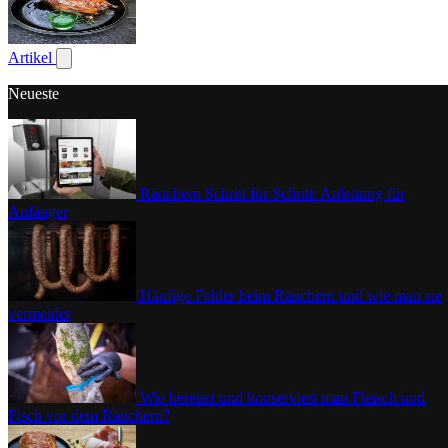
Geflügel
Artikel
Untermenü für Artikel anzeigen
Neueste
Räuchern Schritt für Schritt: Anleitung für
Anfänger
Häufige Fehler beim Räuchern und wie man sie
vermeidet
Wie bereitet und konserviert man Fleisch und
Fisch vor dem Räuchern?