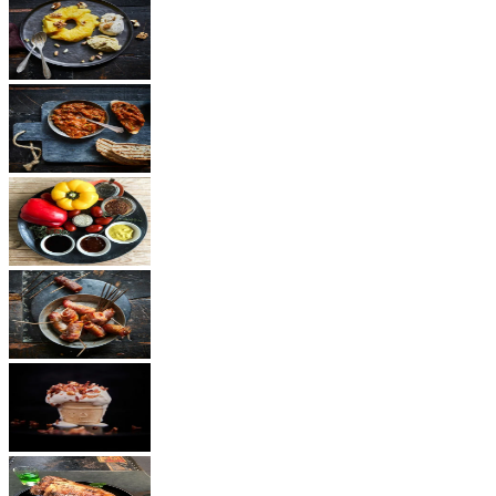
Dessert
Vegetarisch
Saucen
Snacks
Andere