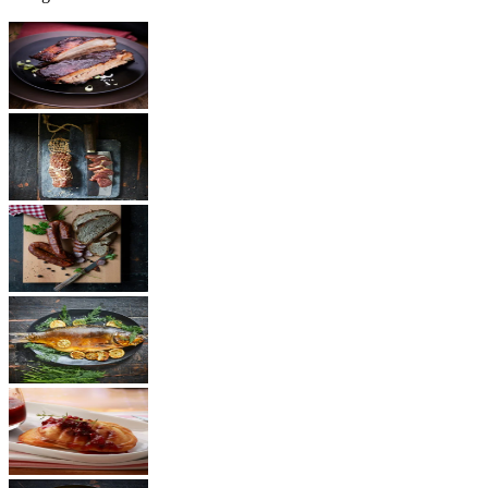
BBQ Rezepte
Schinken
Würste
Fisch
Käse