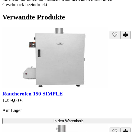
Geschmack beeindruckt!
Verwandte Produkte
Navigating through the elements of the carousel is possible using the t
Drücken Sie, um das Karussell zu überspringen
Press to go to carousel navigation
Räucherofen 150 SIMPLE
1.259,00 €
Auf Lager
In den Warenkorb