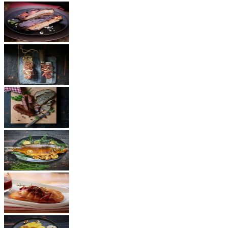
BBQ Rezepte
Schinken
Würste
Fisch
Käse