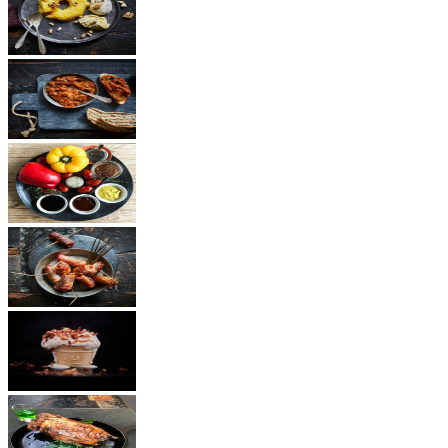
Dessert
Vegetarisch
Saucen
Snacks
Andere