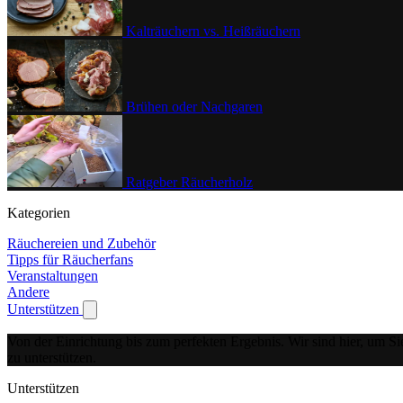
Kalträuchern vs. Heißräuchern
Brühen oder Nachgaren
Ratgeber Räucherholz
Kategorien
Räuchereien und Zubehör
Tipps für Räucherfans
Veranstaltungen
Andere
Unterstützen
Show submenu for Unterstützen
Von der Einrichtung bis zum perfekten Ergebnis.
Wir sind hier, um Si
zu unterstützen.
Unterstützen