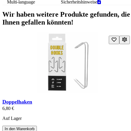
Multi-language
Sicherheitshinweise
Wir haben weitere Produkte gefunden, die
Ihnen gefallen könnten!
Navigating through the elements of the carousel is possible using the t
Drücken Sie, um das Karussell zu überspringen
Press to go to carousel navigation
Doppelhaken
6,80 €
Auf Lager
In den Warenkorb