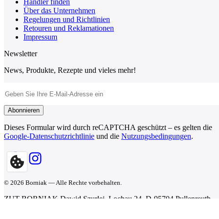
Händler finden
Über das Unternehmen
Regelungen und Richtlinien
Retouren und Reklamationen
Impressum
Newsletter
News, Produkte, Rezepte und vieles mehr!
E-Mail-Adresse
Abonnieren
Dieses Formular wird durch reCAPTCHA geschützt – es gelten die
Google-Datenschutzrichtlinie
und die
Nutzungsbedingungen
.
© 2026 Borniak — Alle Rechte vorbehalten.
ZUT BORNIAK Dawid Szurlej, Lochau 24, D-95704 Pullenreuth,
Deutschland · info@borniak.de · (+49) 322 210 964 95 · Fax: (+49)
322 217 886 21