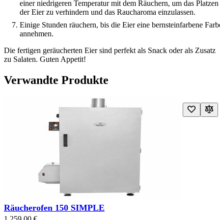
einer niedrigeren Temperatur mit dem Räuchern, um das Platzen
der Eier zu verhindern und das Raucharoma einzulassen.
Einige Stunden räuchern, bis die Eier eine bernsteinfarbene Farb
annehmen.
Die fertigen geräucherten Eier sind perfekt als Snack oder als Zusatz
zu Salaten. Guten Appetit!
Verwandte Produkte
Navigating through the elements of the carousel is possible using the t
Drücken Sie, um das Karussell zu überspringen
Press to go to carousel navigation
Räucherofen 150 SIMPLE
1.259,00 €