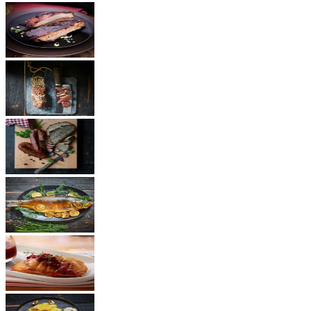
BBQ Rezepte
Schinken
Würste
Fisch
Käse