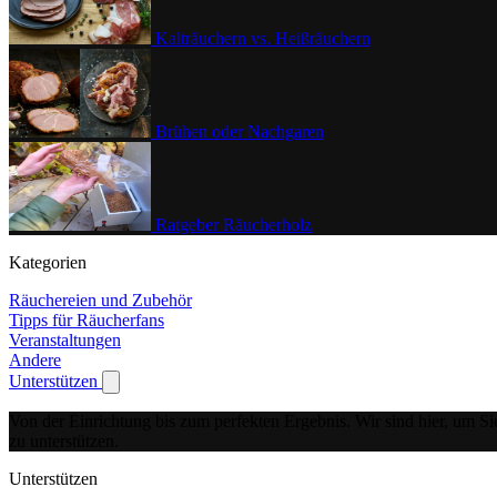
Kalträuchern vs. Heißräuchern
Brühen oder Nachgaren
Ratgeber Räucherholz
Kategorien
Räuchereien und Zubehör
Tipps für Räucherfans
Veranstaltungen
Andere
Unterstützen
Show submenu for Unterstützen
Von der Einrichtung bis zum perfekten Ergebnis.
Wir sind hier, um Si
zu unterstützen.
Unterstützen