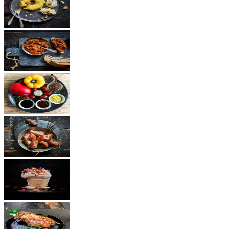
Dessert
Vegetarisch
Saucen
Snacks
Andere