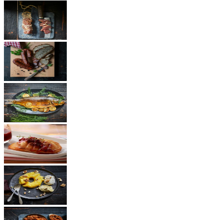
Schinken
Würste
Fisch
Käse
Dessert