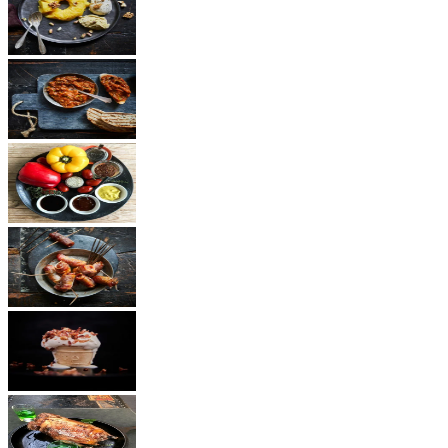
Dessert
Vegetarisch
Saucen
Snacks
Andere