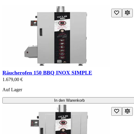
Navigating through the elements of the carousel is possible using the t
Drücken Sie, um das Karussell zu überspringen
Press to go to carousel navigation
Räucherofen 150 BBQ INOX SIMPLE
1.679,00 €
Auf Lager
In den Warenkorb