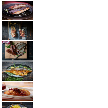
BBQ Rezepte
Schinken
Würste
Fisch
Käse