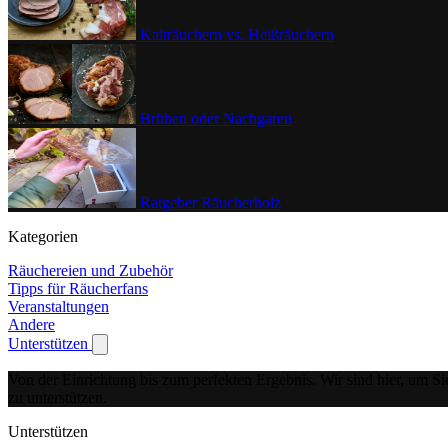
Kalträuchern vs. Heißräuchern
Brühen oder Nachgaren
Ratgeber Räucherholz
Kategorien
Räuchereien und Zubehör
Tipps für Räucherfans
Veranstaltungen
Andere
Unterstützen
Show submenu for Unterstützen
Von der Einrichtung bis zum perfekten Ergebnis.
Wir sind hier, um Si
zu unterstützen.
Unterstützen